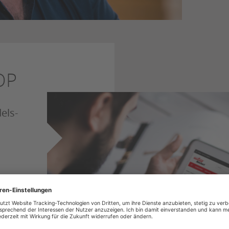
OP
els-
ne