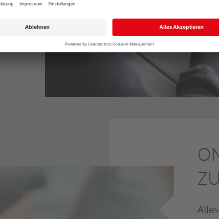
ON
Z
Alles