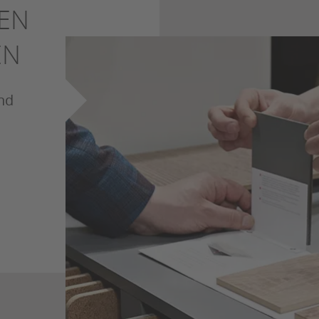
GEN
EN
nd
.