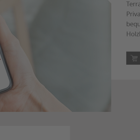
Terr
Priv
bequ
Holz