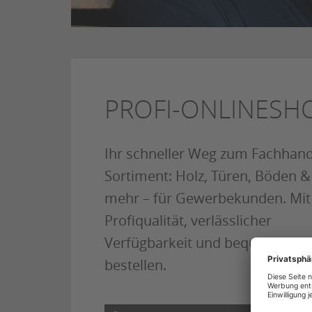
PROFI-ONLINESH
Ihr schneller Weg zum Fachhand
Sortiment: Holz, Türen, Böden &
mehr – für Gewerbekunden. Mit
Profiqualität, verlässlicher
Verfügbarkeit und bequem onli
bestellen.