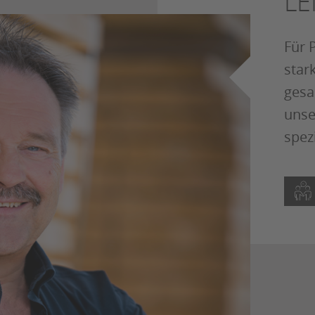
LE
Für P
star
gesa
unse
spezi