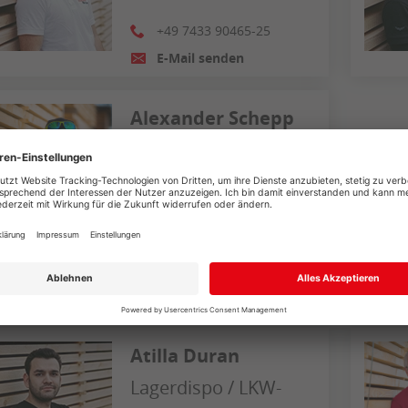
+49 7433 90465-25
E-Mail senden
Alexander Schepp
Instandhaltung
Atilla Duran
Lagerdispo / LKW-