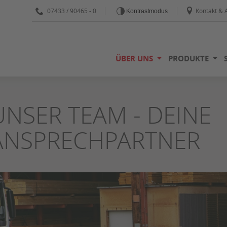
07433 / 90465 - 0
Kontakt & 
Kontrastmodus
ÜBER UNS
PRODUKTE
UNSER TEAM - DEINE
ANSPRECHPARTNER