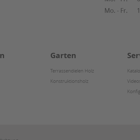
Mo. - Fr.
1
n
Garten
Ser
Terrassendielen Holz
Katal
Konstruktionsholz
Video
Konfi