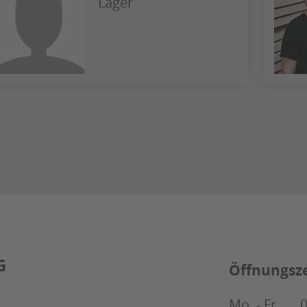
Lager
G
Öffnungsz
Mo. - Fr.
0